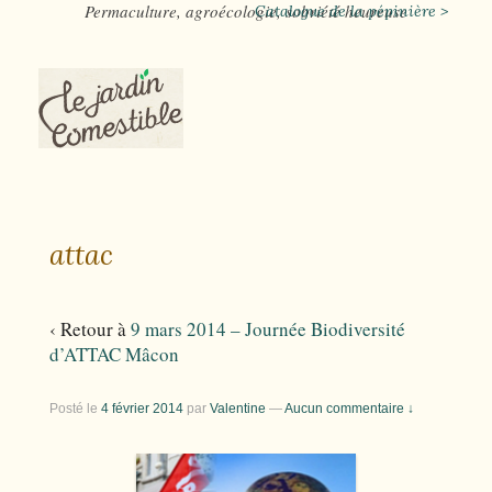
Permaculture, agroécologie, sobriété heureuse
Catalogue de la pépinière >
attac
‹ Retour à
9 mars 2014 – Journée Biodiversité
d’ATTAC Mâcon
Posté le
4 février 2014
par
Valentine
—
Aucun commentaire ↓