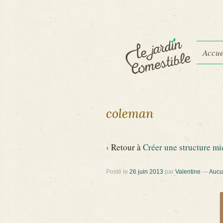
Accue
coleman
‹ Retour à
Créer une structure mic
Posté le
26 juin 2013
par
Valentine
—
Aucu