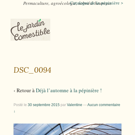
Permaculture, agroécologie, sobriété heureuse
Catalogue de la pépinière >
DSC_0094
‹ Retour à
Déjà l’automne à la pépinière !
Posté le
30 septembre 2015
par
Valentine
—
Aucun commentaire
↓