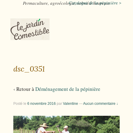
Permaculture, agroécologie, sobriété heureuse
Catalogue de la pépinière >
dsc_0351
‹ Retour à
Déménagement de la pépinière
Posté le
6 novembre 2016
par
Valentine
—
Aucun commentaire ↓