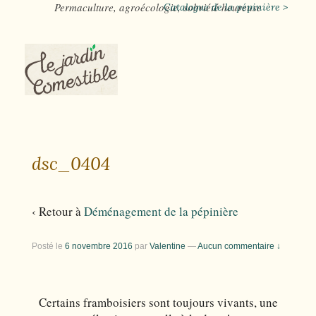
Permaculture, agroécologie, sobriété heureuse
Catalogue de la pépinière >
dsc_0404
‹ Retour à
Déménagement de la pépinière
Posté le
6 novembre 2016
par
Valentine
—
Aucun commentaire ↓
Certains framboisiers sont toujours vivants, une