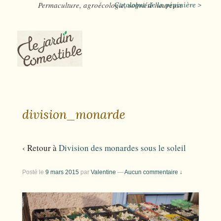
Permaculture, agroécologie, sobriété heureuse
Catalogue de la pépinière >
division_monarde
‹ Retour à
Division des monardes sous le soleil
Posté le
9 mars 2015
par
Valentine
—
Aucun commentaire ↓