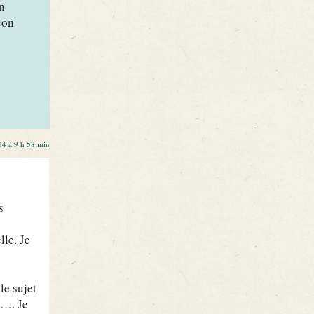
n
çon
4 à 9 h 58 min
s
lle. Je
le sujet
g…. Je