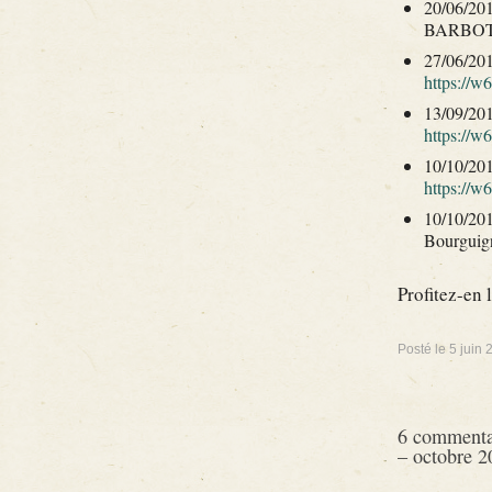
20/06/2014
BARBOT
27/06/201
https://w
13/09/201
https://w
10/10/201
https://w
10/10/2014
Bourguig
Profitez-en 
Posté le
5 juin 
6 commenta
– octobre 2