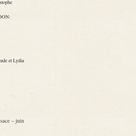
istophe
REDON:
aude et Lydia
sace – juin