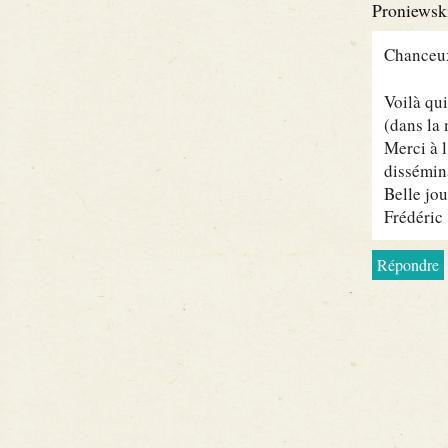
Proniewski
Chanceux
Voilà qui
(dans la 
Merci à l
dissémin
Belle jou
Frédéric
Répondre