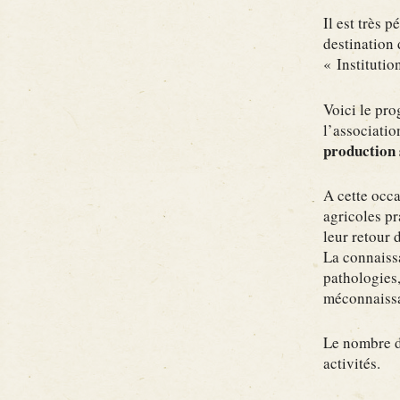
Il est très 
destination 
« Institutio
Voici le pr
l’associatio
production 
A cette occa
agricoles pr
leur retour 
La connaissa
pathologies,
méconnaissa
Le nombre de
activités.