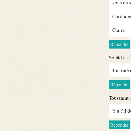
vous en s
Cordiale
Claire
Répondre
Souâd
dit :
J’ai raté 
Répondre
Toussaint
Y a t’il 
Répondre