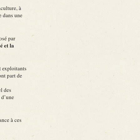
culture, à
ge dans une
osé par
é et la
t exploitants
ont part de
el des
t d’une
ance à ces