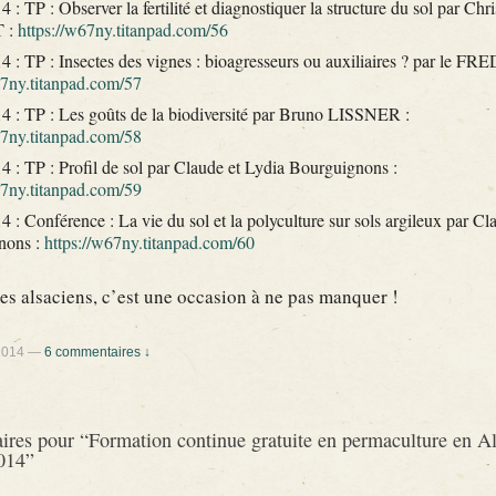
 : TP : Observer la fertilité et diagnostiquer la structure du sol par Chr
 :
https://w67ny.titanpad.com/56
4 : TP : Insectes des vignes : bioagresseurs ou auxiliaires ? par le F
67ny.titanpad.com/57
4 : TP : Les goûts de la biodiversité par Bruno LISSNER :
67ny.titanpad.com/58
4 : TP : Profil de sol par Claude et Lydia Bourguignons :
67ny.titanpad.com/59
 : Conférence : La vie du sol et la polyculture sur sols argileux par Cl
nons :
https://w67ny.titanpad.com/60
les alsaciens, c’est une occasion à ne pas manquer !
2014
—
6 commentaires ↓
ires pour “
Formation continue gratuite en permaculture en Al
014
”