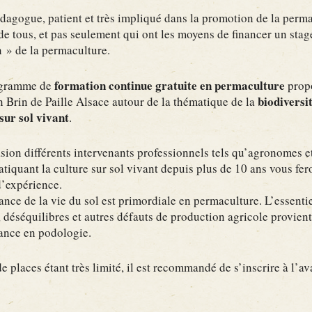
pédagogue, patient et très impliqué dans la promotion de la perma
de tous, et pas seulement qui ont les moyens de financer un sta
n » de la permaculture.
formation continue gratuite en permaculture
ogramme de
prop
biodiversit
n Brin de Paille Alsace autour de la thématique de la
sur sol vivant
.
sion différents intervenants professionnels tels qu’agronomes e
atiquant la culture sur sol vivant depuis plus de 10 ans vous fer
d’expérience.
nce de la vie du sol est primordiale en permaculture. L’essenti
 déséquilibres et autres défauts de production agricole provien
nce en podologie.
 places étant très limité, il est recommandé de s’inscrire à l’av