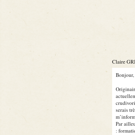
Claire G
Bonjour,
Originair
actuellem
crudivori
serais tr
m’inform
Par aille
: format