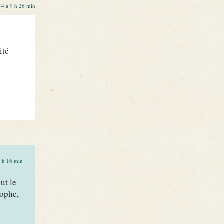
14 à 9 h 26 min
ité
e
1 h 16 min
ut le
tophe,