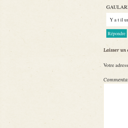
GAULARD
Y a t il 
Répondre
Laisser un
Votre adress
Commenta