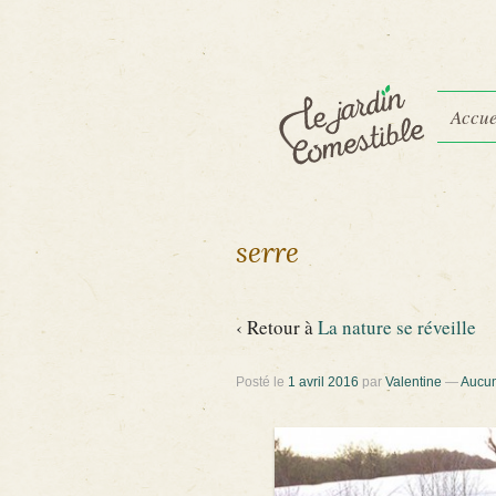
Accue
serre
‹ Retour à
La nature se réveille
Posté le
1 avril 2016
par
Valentine
—
Aucun