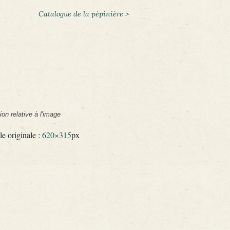
Catalogue de la pépinière >
ion relative à l'image
le originale :
620×315
px