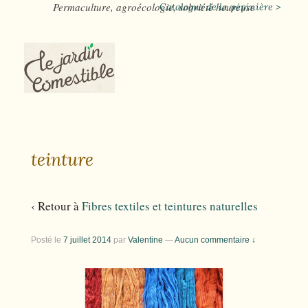
Permaculture, agroécologie, sobriété heureuse
Catalogue de la pépinière >
teinture
‹ Retour à
Fibres textiles et teintures naturelles
Posté le
7 juillet 2014
par
Valentine
—
Aucun commentaire ↓