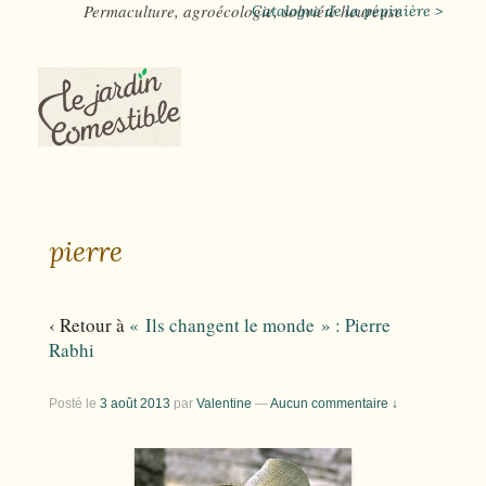
Permaculture, agroécologie, sobriété heureuse
Catalogue de la pépinière >
pierre
‹ Retour à
« Ils changent le monde » : Pierre
Rabhi
Posté le
3 août 2013
par
Valentine
—
Aucun commentaire ↓