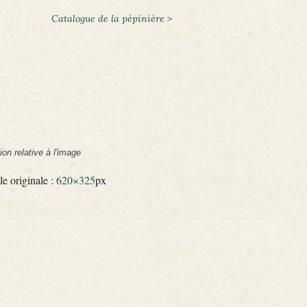
Catalogue de la pépinière >
ion relative à l'image
le originale :
620×325
px