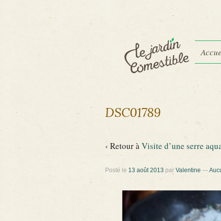
Accue
DSC01789
‹ Retour à
Visite d’une serre aq
Posté le
13 août 2013
par
Valentine
—
Auc