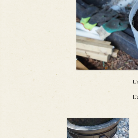
L’
L’