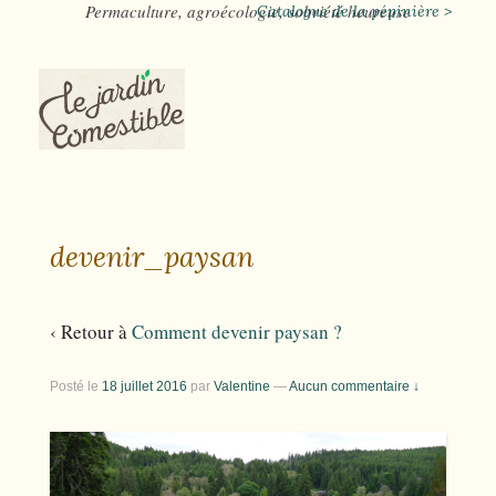
Permaculture, agroécologie, sobriété heureuse
Catalogue de la pépinière >
devenir_paysan
‹ Retour à
Comment devenir paysan ?
Posté le
18 juillet 2016
par
Valentine
—
Aucun commentaire ↓