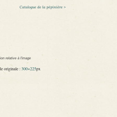
Catalogue de la pépinière >
ion relative à l'image
le originale :
300×225
px