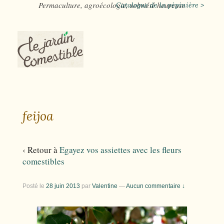
Permaculture, agroécologie, sobriété heureuse
Catalogue de la pépinière >
feijoa
‹ Retour à
Egayez vos assiettes avec les fleurs
comestibles
Posté le
28 juin 2013
par
Valentine
—
Aucun commentaire ↓