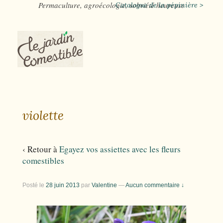
Permaculture, agroécologie, sobriété heureuse
Catalogue de la pépinière >
violette
‹ Retour à
Egayez vos assiettes avec les fleurs
comestibles
Posté le
28 juin 2013
par
Valentine
—
Aucun commentaire ↓