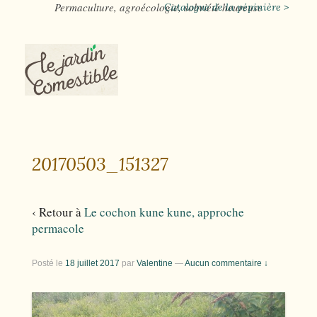
Permaculture, agroécologie, sobriété heureuse
Catalogue de la pépinière >
20170503_151327
‹ Retour à
Le cochon kune kune, approche
permacole
Posté le
18 juillet 2017
par
Valentine
—
Aucun commentaire ↓