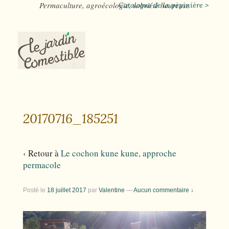
Permaculture, agroécologie, sobriété heureuse
Catalogue de la pépinière >
20170716_185251
‹ Retour à
Le cochon kune kune, approche
permacole
Posté le
18 juillet 2017
par
Valentine
—
Aucun commentaire ↓