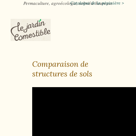
Permaculture, agroécologie, sobriété heureuse
Catalogue de la pépinière >
Comparaison de
structures de sols