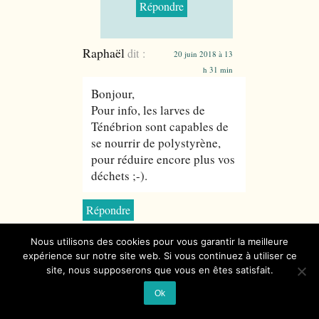
Répondre
Raphaël
dit :
20 juin 2018 à 13
h 31 min
Bonjour,
Pour info, les larves de
Ténébrion sont capables de
se nourrir de polystyrène,
pour réduire encore plus vos
déchets ;-).
Répondre
nl
dit :
Nous utilisons des cookies pour vous garantir la meilleure
24 juillet 2018 à
expérience sur notre site web. Si vous continuez à utiliser ce
12 h 00 min
site, nous supposerons que vous en êtes satisfait.
Est-ce qu’on pourrait faire
Ok
un élevage de cétoine à la
place, puisque l’élevage de