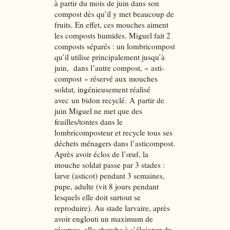
à partir du mois de juin dans son
compost dès qu’il y met beaucoup de
fruits. En effet, ces mouches aiment
les composts humides. Miguel fait 2
composts séparés : un lombricompost
qu’il utilise principalement jusqu’à
juin, dans l’autre compost, « asti-
compost » réservé aux mouches
soldat, ingénieusement réalisé
avec un bidon recyclé. A partir de
juin Miguel ne met que des
feuilles/tontes dans le
lombricomposteur et recycle tous ses
déchets ménagers dans l’asticompost.
Après avoir éclos de l’œuf, la
mouche soldat passe par 3 stades :
larve (asticot) pendant 3 semaines,
pupe, adulte (vit 8 jours pendant
lesquels elle doit surtout se
reproduire). Au stade larvaire, après
avoir englouti un maximum de
réserves, elle cherche à s’éloigner du