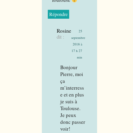
Répondre
Rosine
25
dit :
septembre
2018 à
17 h 27
min
Bonjour
Pierre, moi
ça
m’interress
e et en plus
je suis à
Toulouse.
Je peux
donc passer
voir!