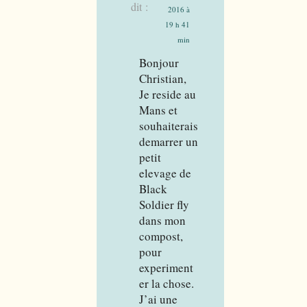
dit :
2016 à
19 h 41
min
Bonjour
Christian,
Je reside au
Mans et
souhaiterais
demarrer un
petit
elevage de
Black
Soldier fly
dans mon
compost,
pour
experiment
er la chose.
J’ai une