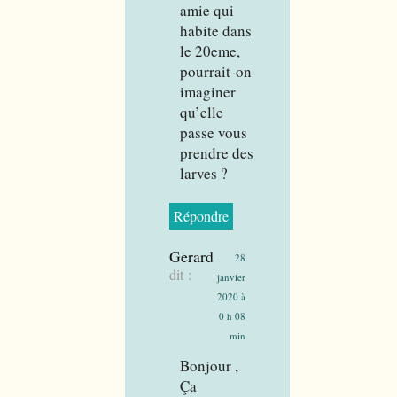
amie qui
habite dans
le 20eme,
pourrait-on
imaginer
qu’elle
passe vous
prendre des
larves ?
Répondre
Gerard
28
dit :
janvier
2020 à
0 h 08
min
Bonjour ,
Ça