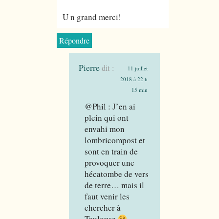
U n grand merci!
Répondre
Pierre
dit :
11 juillet
2018 à 22 h
15 min
@Phil : J’en ai
plein qui ont
envahi mon
lombricompost et
sont en train de
provoquer une
hécatombe de vers
de terre… mais il
faut venir les
chercher à
Toulouse