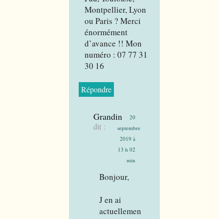
Montpellier, Lyon
ou Paris ? Merci
énormément
d’avance !! Mon
numéro : 07 77 31
30 16
Répondre
Grandin
20
dit :
septembre
2019 à
13 h 02
min
Bonjour,
J en ai
actuellemen