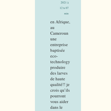
2021 à
12 h 07
min
en Afrique,
au
Cameroun
une
entreprise
baptisée
eco-
technology
produire
des larves
de haute
qualité!! je
crois qu’ils
pourront
vous aider
dans le