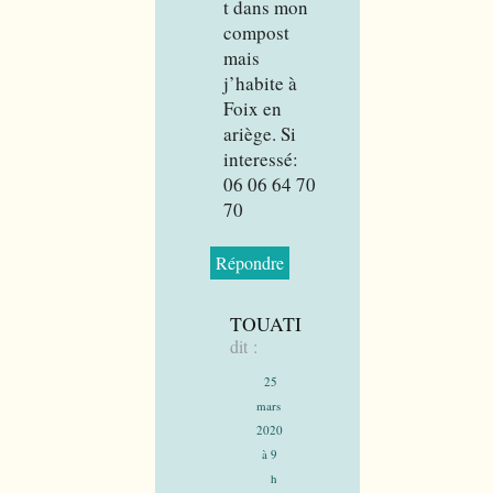
t dans mon
compost
mais
j’habite à
Foix en
ariège. Si
interessé:
06 06 64 70
70
Répondre
TOUATI
dit :
25
mars
2020
à 9
h