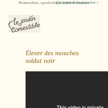
Permaculture, agroécologie, sobriété heureuse
Catalogue de la pépinière >
Élever des mouches
soldat noir