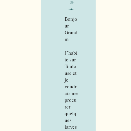
59
min
Bonjo
ur
Grand
in
J’habi
te sur
Toulo
use et
je
voudr
ais me
procu
rer
quelq
ues
larves