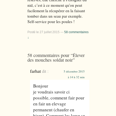
nid, c’est à ce moment qu’on peut
facilement la récupérer en la faisant
tomber dans un seau par exemple.
Self-service pour les poules !
Posté le
27 juillet 2015
—
58 commentaires
↓
58 commentaires pour “
Élever
des mouches soldat noir
”
farhat
dit :
5 décembre 2015
à 14 h 32 min
Bonjour
je voudrais savoir ci
possible, comment fair pour
en fair un elevage
permanent (chaufer en
hiver). Comment les larve se