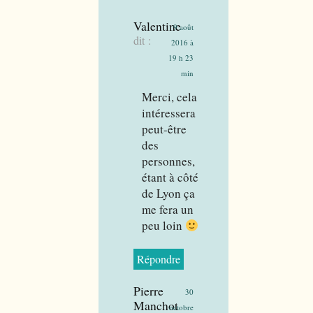
Valentine
9 août
dit :
2016 à
19 h 23
min
Merci, cela
intéressera
peut-être
des
personnes,
étant à côté
de Lyon ça
me fera un
peu loin
Répondre
Pierre
30
Manchot
octobre