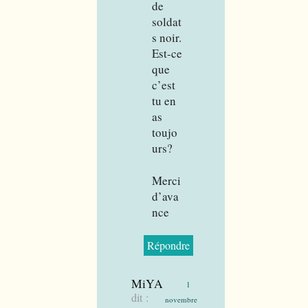
de
soldat
s noir.
Est-ce
que
c’est
tu en
as
toujo
urs?
Merci
d’ava
nce
Répondre
MiYA
1
dit :
novembre