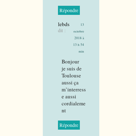
Répondre
lebds
13
dit :
octobre
2018 à
13 h 54
min
Bonjour
je suis de
Toulouse
aussi ça
m’interress
e aussi
cordialeme
nt
Répondre