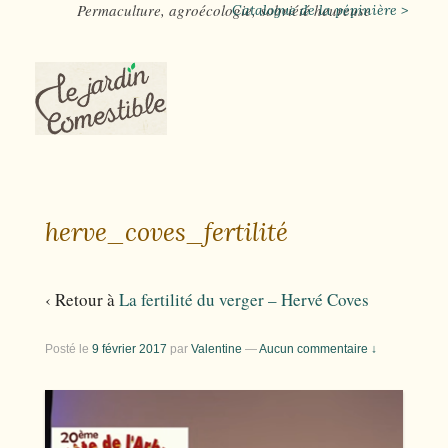
Permaculture, agroécologie, sobriété heureuse
Catalogue de la pépinière >
herve_coves_fertilité
‹ Retour à
La fertilité du verger – Hervé Coves
Posté le
9 février 2017
par
Valentine
—
Aucun commentaire ↓