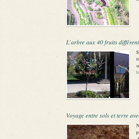
L’arbre aux 40 fruits différent
S
i
s
L
Voyage entre sols et terre av
N
p
C