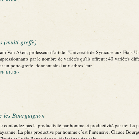
s (multi-greffe)
am Van Aken, professeur d’art de l’Université de Syracuse aux États-Uni
mpressionnants par le nombre de variétés qu’ils offrent : 40 variétés diff
…
ur un porte-greffe, donnant ainsi aux arbres leur
ire la suite ›
ec les Bourguignon
e confondez pas la productivité par homme et productivité par m². La plu
aysanne. La plus productive par homme c’est l’intensive. Claude Bour
…
laude et Lydia Bourguignon, biologistes des sols