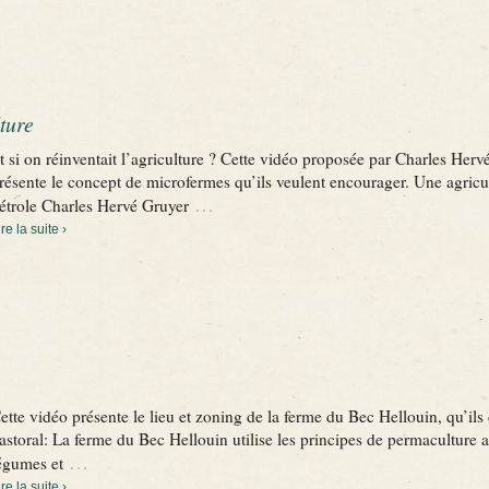
ture
t si on réinventait l’agriculture ? Cette vidéo proposée par Charles Her
résente le concept de microfermes qu’ils veulent encourager. Une agricu
…
étrole Charles Hervé Gruyer
ire la suite ›
ette vidéo présente le lieu et zoning de la ferme du Bec Hellouin, qu’i
astoral: La ferme du Bec Hellouin utilise les principes de permaculture au
…
égumes et
ire la suite ›