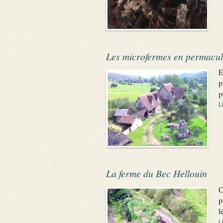
Les microfermes en permacul
E
p
p
L
La ferme du Bec Hellouin
C
p
l
L