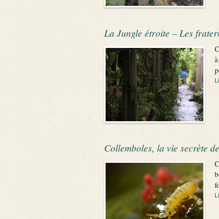
La Jungle étroite – Les frater
C
à
p
L
Collemboles, la vie secrète de
C
b
f
L