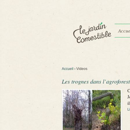
Accue
Accueil
›
Videos
Les trognes dans l’agroforest
C
J
i
L