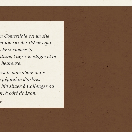
s
n Comestible est un site
mation sur des thèmes qui
 chers comme la
lture, l'agro-écologie et la
é heureuse.
ssi le nom d'une toute
e pépinière d'arbres
s bio située à Collonges au
r, à côté de Lyon.
r +