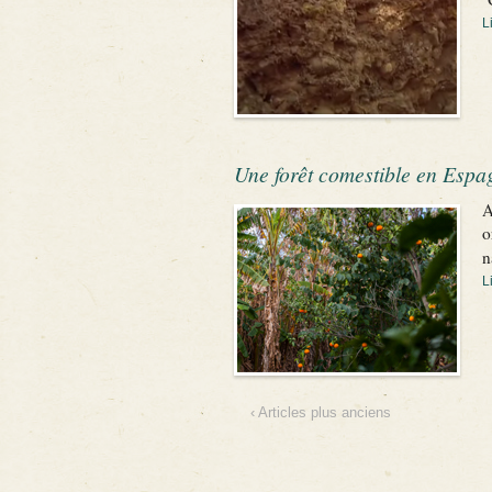
L
Une forêt comestible en Espa
A
o
n
L
‹ Articles plus anciens