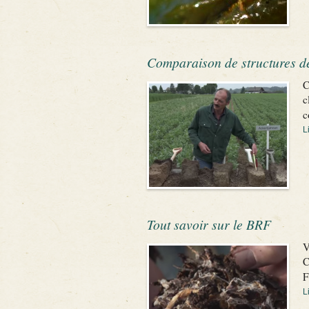
Comparaison de structures de
C
c
c
L
Tout savoir sur le BRF
V
C
F
L