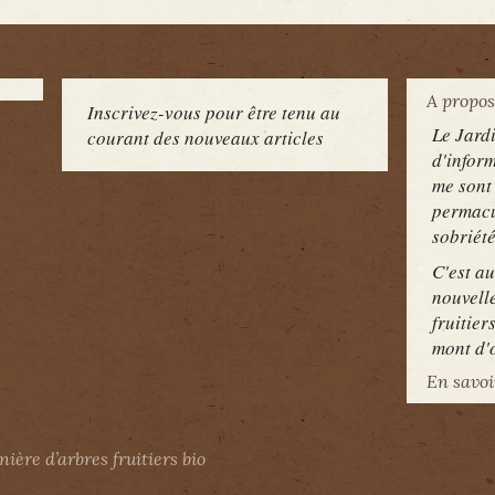
A propo
Inscrivez-vous pour être tenu au
Le Jardi
courant des nouveaux articles
d'infor
me sont
permacu
sobriét
C'est au
nouvell
fruitier
mont d'o
En savoi
nière d’arbres fruitiers bio