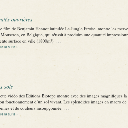
nités ouvrières
e film de Benjamin Hennot intitulée La Jungle Etroite, montre les mervei
 Mouscron, en Belgique, qui réussit à produire une quantité impressionn
…
etite surface en ville (1800m²).
ire la suite ›
s sols
ette vidéo des Editions Biotope montre avec des images magnifiques la v
on fonctionnement d’un sol vivant. Les splendides images en macro de P
…
ormes et de couleurs insoupçonnée,
ire la suite ›